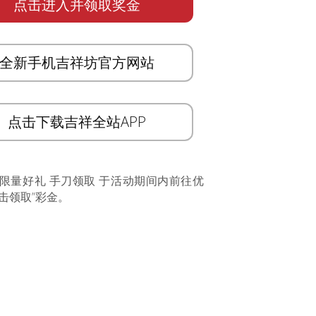
点击进入并领取奖金
全新手机吉祥坊官方网站
点击下载吉祥全站APP
 限量好礼 手刀领取 于活动期间内前往优
击领取”彩金。