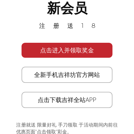
新会员
注册送18
点击进入并领取奖金
全新手机吉祥坊官方网站
点击下载吉祥全站APP
注册就送 限量好礼 手刀领取 于活动期间内前往
优惠页面”点击领取”彩金。