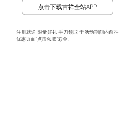
点击下载吉祥全站APP
注册就送 限量好礼 手刀领取 于活动期间内前往
优惠页面”点击领取”彩金。