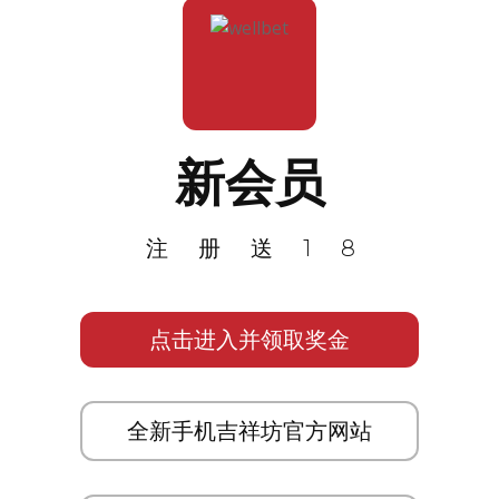
新会员
注册送18
点击进入并领取奖金
全新手机吉祥坊官方网站