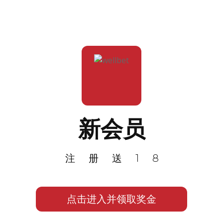
新会员
注册送18
点击进入并领取奖金