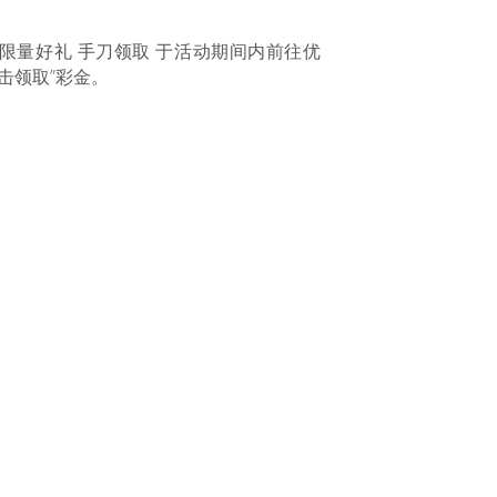
 限量好礼 手刀领取 于活动期间内前往优
击领取”彩金。