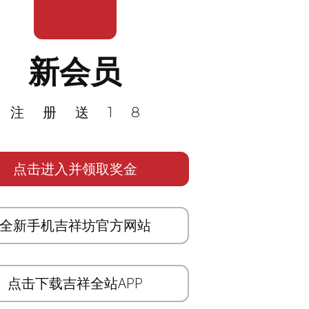
新会员
注册送18
点击进入并领取奖金
全新手机吉祥坊官方网站
点击下载吉祥全站APP