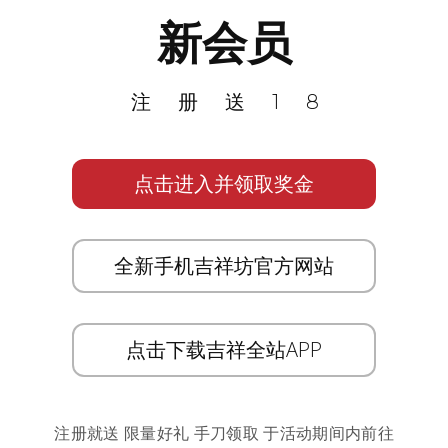
新会员
注册送18
点击进入并领取奖金
全新手机吉祥坊官方网站
点击下载吉祥全站APP
注册就送 限量好礼 手刀领取 于活动期间内前往