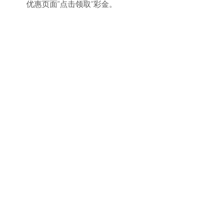
优惠页面”点击领取”彩金。