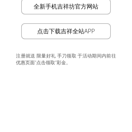
全新手机吉祥坊官方网站
点击下载吉祥全站APP
注册就送 限量好礼 手刀领取 于活动期间内前往
优惠页面”点击领取”彩金。