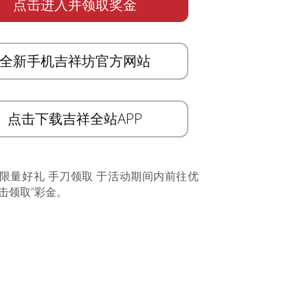
点击进入并领取奖金
全新手机吉祥坊官方网站
点击下载吉祥全站APP
 限量好礼 手刀领取 于活动期间内前往优
击领取”彩金。