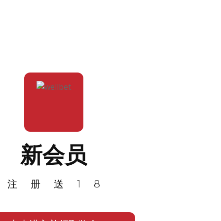
新会员
注册送18