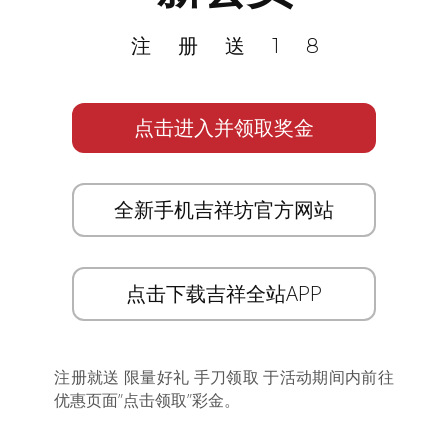
注册送18
点击进入并领取奖金
全新手机吉祥坊官方网站
点击下载吉祥全站APP
注册就送 限量好礼 手刀领取 于活动期间内前往
优惠页面”点击领取”彩金。