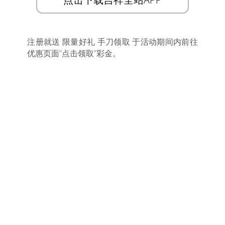
注册就送 限量好礼 手刀领取 于活动期间内前往
优惠页面”点击领取”彩金。