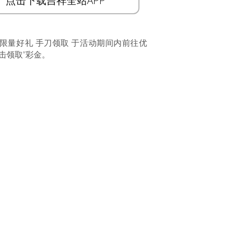
点击下载吉祥全站APP
 限量好礼 手刀领取 于活动期间内前往优
击领取”彩金。