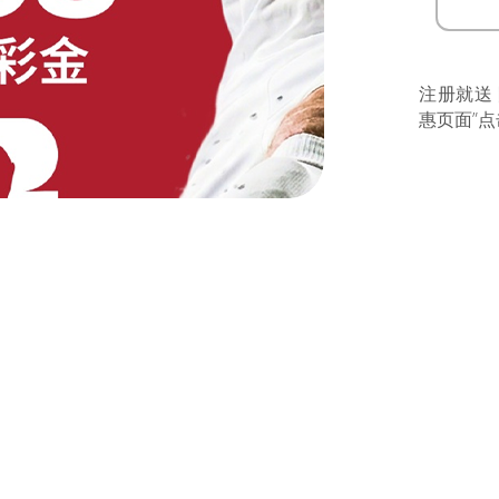
注册就送
惠页面”点