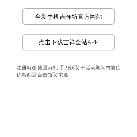
全新手机吉祥坊官方网站
点击下载吉祥全站APP
注册就送 限量好礼 手刀领取 于活动期间内前往
优惠页面”点击领取”彩金。