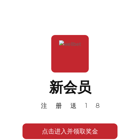
新会员
注册送18
点击进入并领取奖金