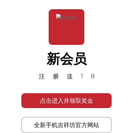
新会员
注册送18
点击进入并领取奖金
全新手机吉祥坊官方网站