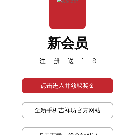
新会员
注册送18
点击进入并领取奖金
全新手机吉祥坊官方网站