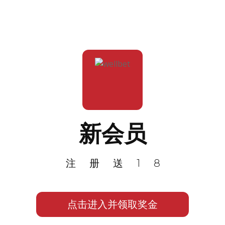
新会员
注册送18
点击进入并领取奖金