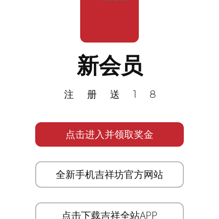
新会员
注册送18
点击进入并领取奖金
全新手机吉祥坊官方网站
点击下载吉祥全站APP