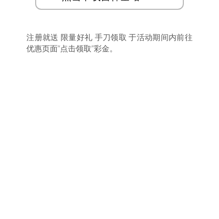
注册就送 限量好礼 手刀领取 于活动期间内前往
优惠页面”点击领取”彩金。