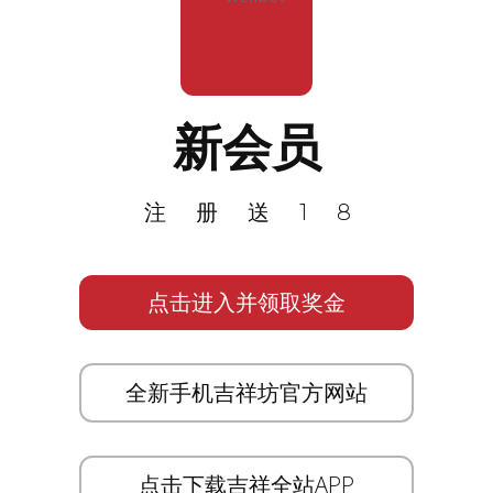
新会员
注册送18
点击进入并领取奖金
全新手机吉祥坊官方网站
点击下载吉祥全站APP