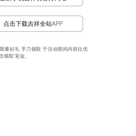
点击下载吉祥全站APP
 限量好礼 手刀领取 于活动期间内前往优
击领取”彩金。