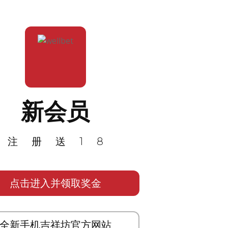
新会员
注册送18
点击进入并领取奖金
全新手机吉祥坊官方网站