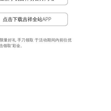
点击下载吉祥全站APP
 限量好礼 手刀领取 于活动期间内前往优
击领取”彩金。