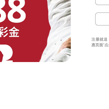
注册就送
惠页面”点