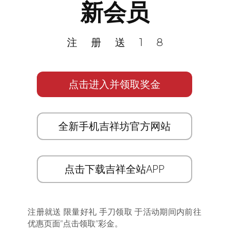
新会员
注册送18
点击进入并领取奖金
全新手机吉祥坊官方网站
点击下载吉祥全站APP
注册就送 限量好礼 手刀领取 于活动期间内前往
优惠页面”点击领取”彩金。