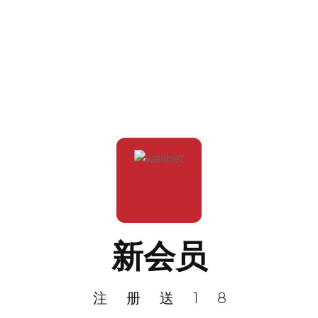
新会员
注册送18