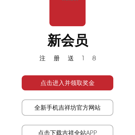
新会员
注册送18
点击进入并领取奖金
全新手机吉祥坊官方网站
点击下载吉祥全站APP