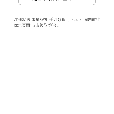
注册就送 限量好礼 手刀领取 于活动期间内前往
优惠页面”点击领取”彩金。