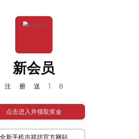
新会员
注册送18
点击进入并领取奖金
全新手机吉祥坊官方网站