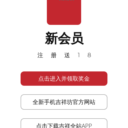
新会员
注册送18
点击进入并领取奖金
全新手机吉祥坊官方网站
点击下载吉祥全站APP