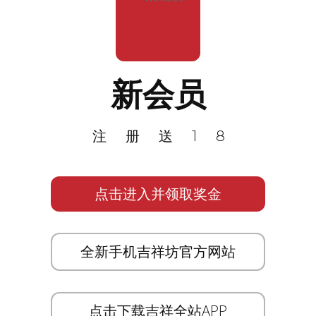
新会员
注册送18
点击进入并领取奖金
全新手机吉祥坊官方网站
点击下载吉祥全站APP