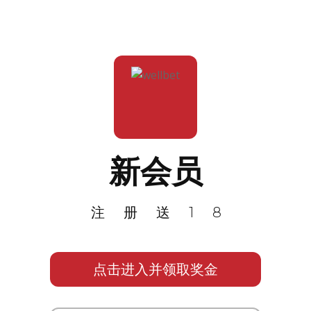
新会员
注册送18
点击进入并领取奖金