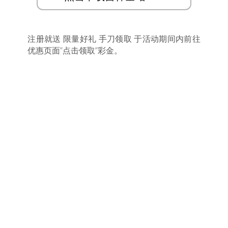
注册就送 限量好礼 手刀领取 于活动期间内前往
优惠页面”点击领取”彩金。