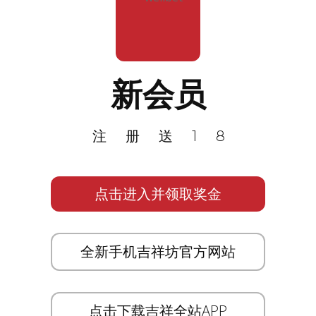
新会员
注册送18
点击进入并领取奖金
全新手机吉祥坊官方网站
点击下载吉祥全站APP