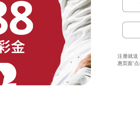
注册就送
惠页面”点