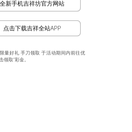
全新手机吉祥坊官方网站
点击下载吉祥全站APP
 限量好礼 手刀领取 于活动期间内前往优
击领取”彩金。