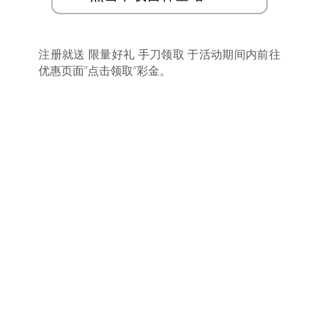
注册就送 限量好礼 手刀领取 于活动期间内前往
优惠页面”点击领取”彩金。