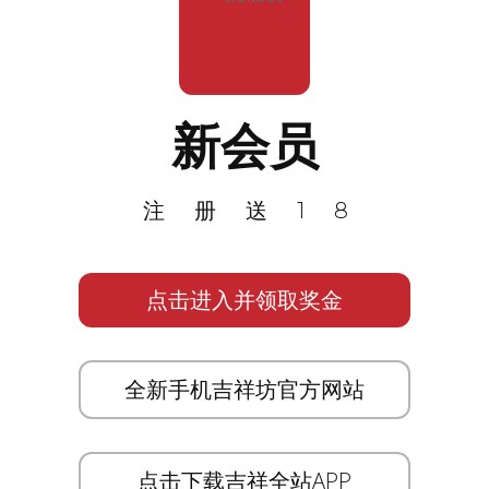
新会员
注册送18
点击进入并领取奖金
全新手机吉祥坊官方网站
点击下载吉祥全站APP