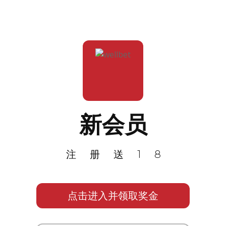
新会员
注册送18
点击进入并领取奖金