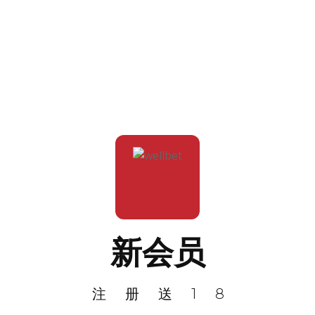
新会员
注册送18