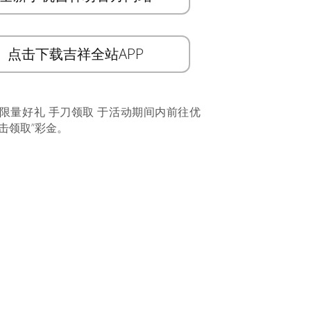
点击下载吉祥全站APP
 限量好礼 手刀领取 于活动期间内前往优
击领取”彩金。