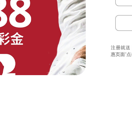
注册就送
惠页面”点