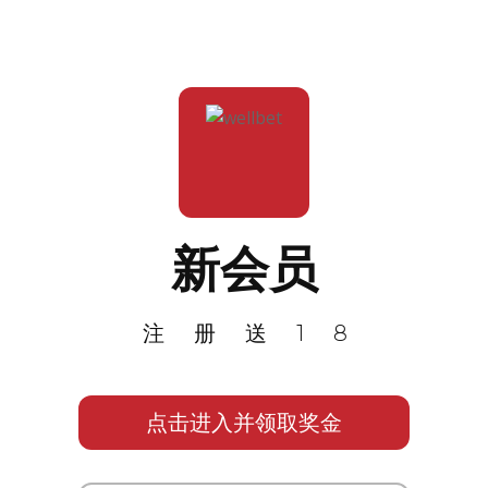
新会员
注册送18
点击进入并领取奖金