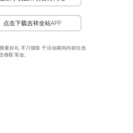
点击下载吉祥全站APP
 限量好礼 手刀领取 于活动期间内前往优
击领取”彩金。