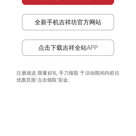
全新手机吉祥坊官方网站
点击下载吉祥全站APP
注册就送 限量好礼 手刀领取 于活动期间内前往
优惠页面”点击领取”彩金。